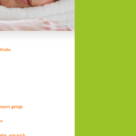
thode.
rpers gelegt.
en
webe, wie auch