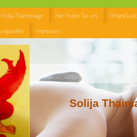
 Solija Thaimassage
Hier finden Sie uns
Unsere Leis
ungszeiten
Impressum
Solija Thai