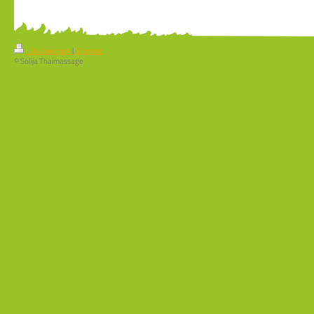
Druckversion
|
Sitemap
© Solija Thaimassage