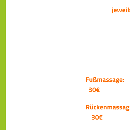
jewe
Fußma
30€
Rücken
30€